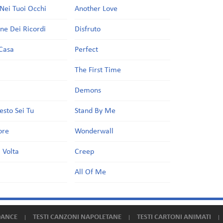
Nei Tuoi Occhi
Another Love
one Dei Ricordi
Disfruto
Casa
Perfect
a
The First Time
Demons
esto Sei Tu
Stand By Me
ore
Wonderwall
 Volta
Creep
All Of Me
DANCE
TESTI CANZONI NAPOLETANE
TESTI CARTONI ANIMATI