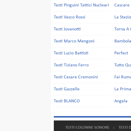
Testi Pinguini Tattici Nucleari
Cascare 
Testi Vasco Rossi
La Stazi
Testi Jovanotti
Torna A 
Testi Marco Mengoni
Bambol
Testi Lucio Battisti
Perfect
Testi Tiziano Ferro
Tutto Qu
Testi Cesare Cremonini
Fai Rum
Testi Gazzelle
La Prima
Testi BLANCO
Angela
TESTI COLONNE SONORE
TESTI 