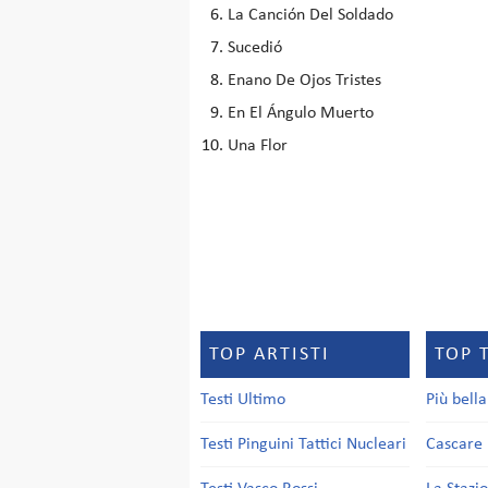
La Canción Del Soldado
Sucedió
Enano De Ojos Tristes
En El Ángulo Muerto
Una Flor
TOP ARTISTI
TOP 
Testi Ultimo
Più bell
Testi Pinguini Tattici Nucleari
Cascare 