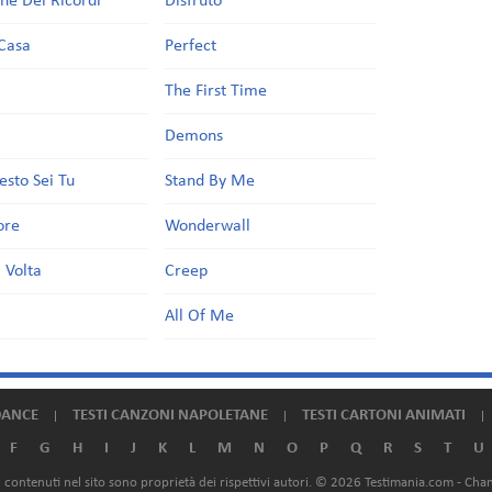
one Dei Ricordi
Disfruto
Casa
Perfect
a
The First Time
Demons
esto Sei Tu
Stand By Me
ore
Wonderwall
 Volta
Creep
All Of Me
DANCE
TESTI CANZONI NAPOLETANE
TESTI CARTONI ANIMATI
F
G
H
I
J
K
L
M
N
O
P
Q
R
S
T
U
ali contenuti nel sito sono proprietà dei rispettivi autori. © 2026 Testimania.com -
Chan