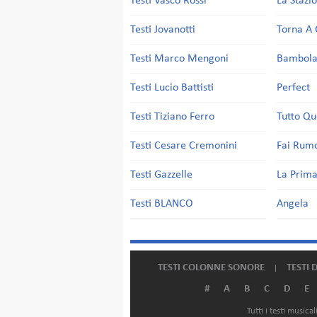
Testi Vasco Rossi
La Stazi
Testi Jovanotti
Torna A 
Testi Marco Mengoni
Bambol
Testi Lucio Battisti
Perfect
Testi Tiziano Ferro
Tutto Qu
Testi Cesare Cremonini
Fai Rum
Testi Gazzelle
La Prima
Testi BLANCO
Angela
TESTI COLONNE SONORE
TESTI 
#
A
B
C
D
E
Tutti i testi music