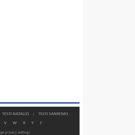
TESTI NATALIZI
TESTI SANREMO
V
W
X
Y
Z
ge privacy settings