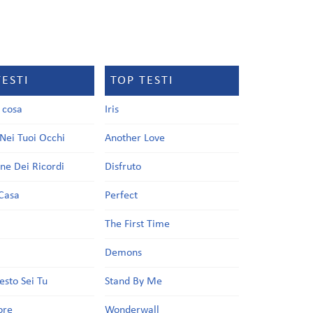
TESTI
TOP TESTI
a cosa
Iris
Nei Tuoi Occhi
Another Love
one Dei Ricordi
Disfruto
Casa
Perfect
a
The First Time
Demons
esto Sei Tu
Stand By Me
ore
Wonderwall