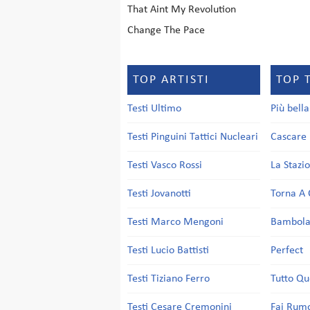
That Aint My Revolution
Change The Pace
TOP ARTISTI
TOP 
Testi Ultimo
Più bell
Testi Pinguini Tattici Nucleari
Cascare 
Testi Vasco Rossi
La Stazi
Testi Jovanotti
Torna A 
Testi Marco Mengoni
Bambol
Testi Lucio Battisti
Perfect
Testi Tiziano Ferro
Tutto Qu
Testi Cesare Cremonini
Fai Rum