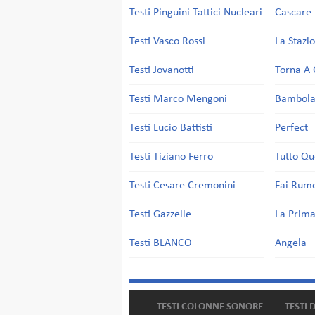
Testi Pinguini Tattici Nucleari
Cascare 
Testi Vasco Rossi
La Stazi
Testi Jovanotti
Torna A 
Testi Marco Mengoni
Bambol
Testi Lucio Battisti
Perfect
Testi Tiziano Ferro
Tutto Qu
Testi Cesare Cremonini
Fai Rum
Testi Gazzelle
La Prima
Testi BLANCO
Angela
TESTI COLONNE SONORE
TESTI 