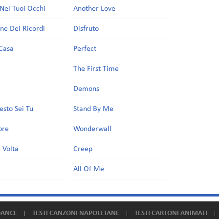
Nei Tuoi Occhi
Another Love
one Dei Ricordi
Disfruto
Casa
Perfect
a
The First Time
Demons
esto Sei Tu
Stand By Me
ore
Wonderwall
 Volta
Creep
All Of Me
DANCE
TESTI CANZONI NAPOLETANE
TESTI CARTONI ANIMATI