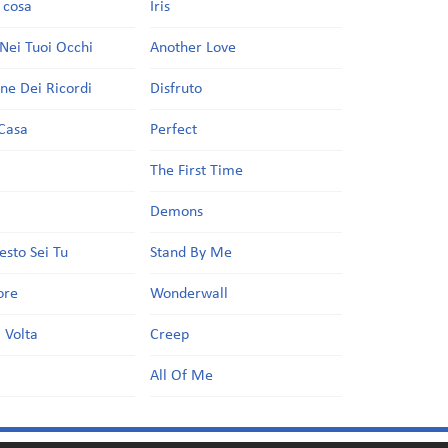
a cosa
Iris
Nei Tuoi Occhi
Another Love
one Dei Ricordi
Disfruto
Casa
Perfect
a
The First Time
Demons
esto Sei Tu
Stand By Me
ore
Wonderwall
 Volta
Creep
All Of Me