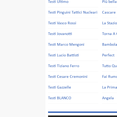
Testi Ultimo
Più bell
Testi Pinguini Tattici Nucleari
Cascare 
Testi Vasco Rossi
La Stazi
Testi Jovanotti
Torna A 
Testi Marco Mengoni
Bambol
Testi Lucio Battisti
Perfect
Testi Tiziano Ferro
Tutto Qu
Testi Cesare Cremonini
Fai Rum
Testi Gazzelle
La Prima
Testi BLANCO
Angela