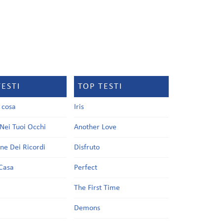
TESTI
TOP TESTI
a cosa
Iris
Nei Tuoi Occhi
Another Love
one Dei Ricordi
Disfruto
Casa
Perfect
a
The First Time
Demons