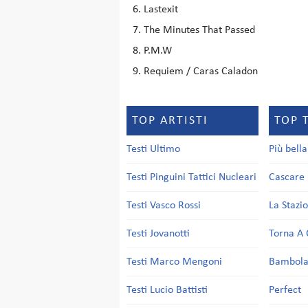
Lastexit
The Minutes That Passed
P.M.W
Requiem / Caras Caladon
TOP ARTISTI
TOP 
Testi Ultimo
Più bell
Testi Pinguini Tattici Nucleari
Cascare 
Testi Vasco Rossi
La Stazi
Testi Jovanotti
Torna A 
Testi Marco Mengoni
Bambol
Testi Lucio Battisti
Perfect