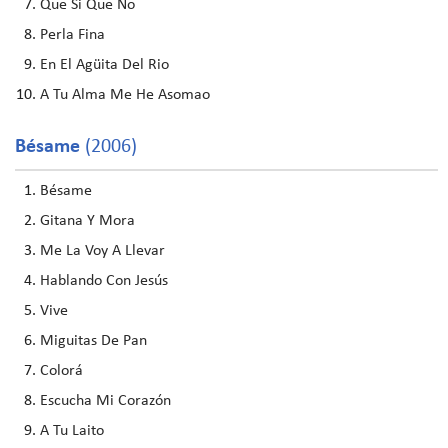
Que Si Que No
Perla Fina
En El Agüita Del Rio
A Tu Alma Me He Asomao
Bésame
(2006)
Bésame
Gitana Y Mora
Me La Voy A Llevar
Hablando Con Jesús
Vive
Miguitas De Pan
Colorá
Escucha Mi Corazón
A Tu Laito