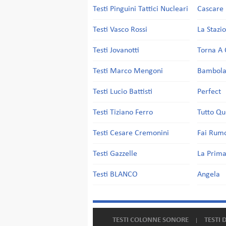
Testi Pinguini Tattici Nucleari
Cascare 
Testi Vasco Rossi
La Stazi
Testi Jovanotti
Torna A 
Testi Marco Mengoni
Bambol
Testi Lucio Battisti
Perfect
Testi Tiziano Ferro
Tutto Qu
Testi Cesare Cremonini
Fai Rum
Testi Gazzelle
La Prima
Testi BLANCO
Angela
TESTI COLONNE SONORE
TESTI 