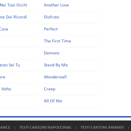
Nei Tuoi Occhi
Another Love
one Dei Ricordi
Disfruto
Casa
Perfect
a
The First Time
Demons
esto Sei Tu
Stand By Me
ore
Wonderwall
 Volta
Creep
All Of Me
DANCE
TESTI CANZONI NAPOLETANE
TESTI CARTONI ANIMATI