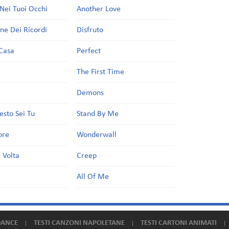
Nei Tuoi Occhi
Another Love
one Dei Ricordi
Disfruto
Casa
Perfect
a
The First Time
Demons
esto Sei Tu
Stand By Me
ore
Wonderwall
 Volta
Creep
All Of Me
DANCE
TESTI CANZONI NAPOLETANE
TESTI CARTONI ANIMATI