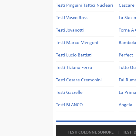
Testi Pinguini Tattici Nucleari
Cascare 
Testi Vasco Rossi
La Stazi
Testi Jovanotti
Torna A 
Testi Marco Mengoni
Bambol
Testi Lucio Battisti
Perfect
Testi Tiziano Ferro
Tutto Qu
Testi Cesare Cremonini
Fai Rum
Testi Gazzelle
La Prima
Testi BLANCO
Angela
TESTI COLONNE SONORE
TESTI 