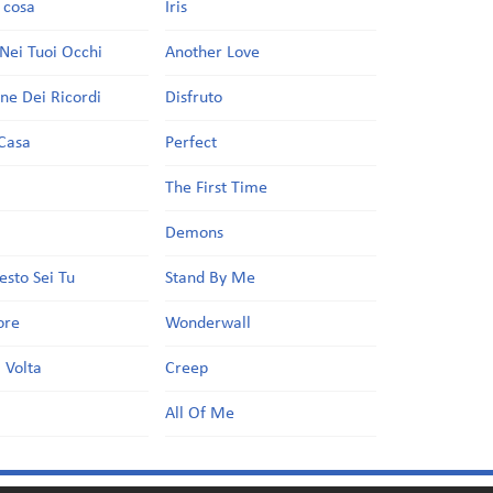
a cosa
Iris
Nei Tuoi Occhi
Another Love
one Dei Ricordi
Disfruto
Casa
Perfect
a
The First Time
Demons
esto Sei Tu
Stand By Me
ore
Wonderwall
 Volta
Creep
All Of Me