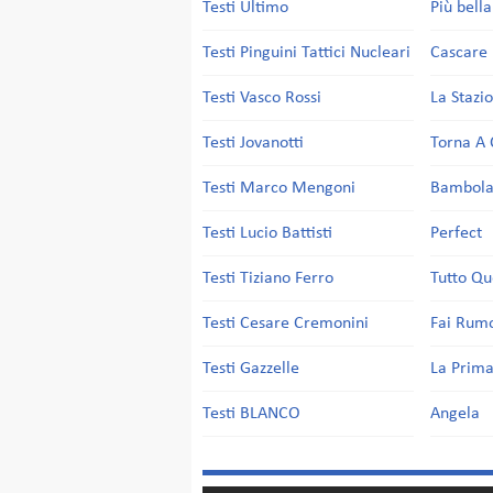
Testi Ultimo
Più bell
Testi Pinguini Tattici Nucleari
Cascare 
Testi Vasco Rossi
La Stazi
Testi Jovanotti
Torna A 
Testi Marco Mengoni
Bambol
Testi Lucio Battisti
Perfect
Testi Tiziano Ferro
Tutto Qu
Testi Cesare Cremonini
Fai Rum
Testi Gazzelle
La Prima
Testi BLANCO
Angela