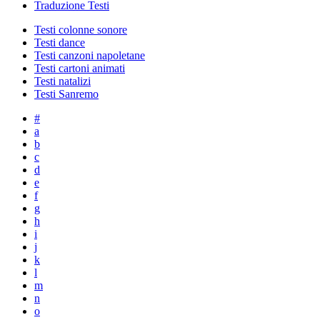
Traduzione Testi
Testi colonne sonore
Testi dance
Testi canzoni napoletane
Testi cartoni animati
Testi natalizi
Testi Sanremo
#
a
b
c
d
e
f
g
h
i
j
k
l
m
n
o