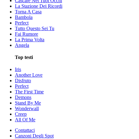
Cascare Nei Tuoi Occhi
La Stazione Dei Ricordi
Torna A Casa
Bambola
Perfect
Tutto Questo Sei Tu
Fai Rumore
La Prima Volta
Angela
Top testi
Iris
Another Love
Disfruto
Perfect
The First Time
Demons
Stand By Me
Wonderwall
Creep
All Of Me
Contattaci
Canzoni Degli Spot