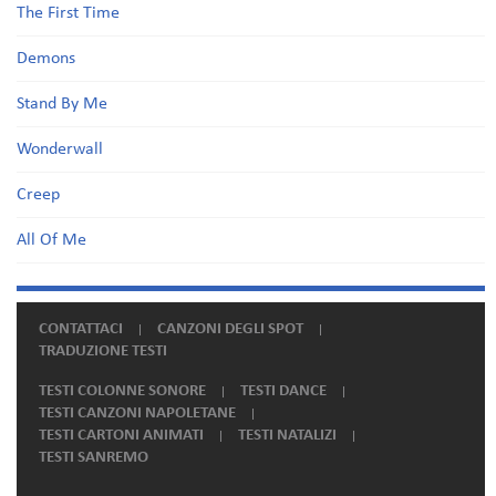
The First Time
Demons
Stand By Me
Wonderwall
Creep
All Of Me
CONTATTACI
CANZONI DEGLI SPOT
TRADUZIONE TESTI
TESTI COLONNE SONORE
TESTI DANCE
TESTI CANZONI NAPOLETANE
TESTI CARTONI ANIMATI
TESTI NATALIZI
TESTI SANREMO