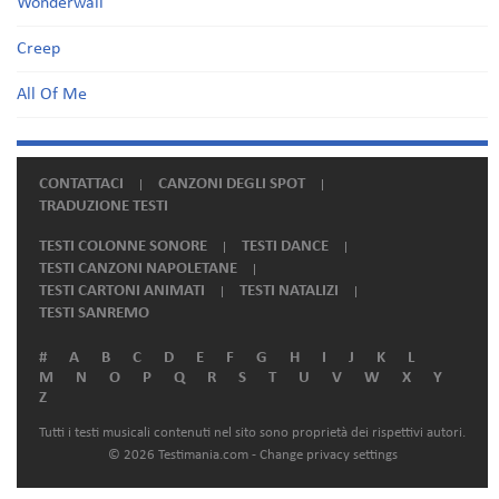
Wonderwall
Creep
All Of Me
CONTATTACI
CANZONI DEGLI SPOT
TRADUZIONE TESTI
TESTI COLONNE SONORE
TESTI DANCE
TESTI CANZONI NAPOLETANE
TESTI CARTONI ANIMATI
TESTI NATALIZI
TESTI SANREMO
#
A
B
C
D
E
F
G
H
I
J
K
L
M
N
O
P
Q
R
S
T
U
V
W
X
Y
Z
Tutti i testi musicali contenuti nel sito sono proprietà dei rispettivi autori.
© 2026 Testimania.com -
Change privacy settings