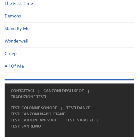
The First Time
Demons
Stand By Me
Wonderwall
Creep
All Of Me
CONTATTACI
CANZONI DEGLI SPOT
TRADUZIONE TESTI
TESTI COLONNE SONORE
TESTI DANCE
TESTI CANZONI NAPOLETANE
TESTI CARTONI ANIMATI
TESTI NATALIZI
TESTI SANREMO