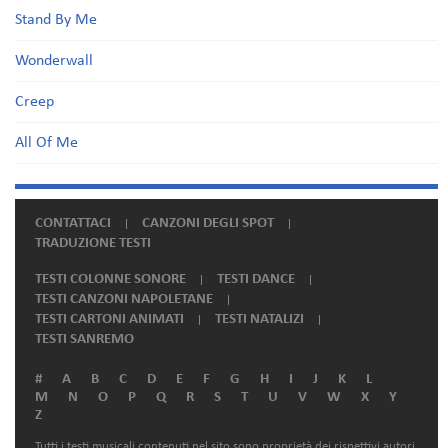
Stand By Me
Wonderwall
Creep
All Of Me
CONTATTACI
CANZONI DEGLI SPOT
TRADUZIONE TESTI
TESTI COLONNE SONORE
TESTI DANCE
TESTI CANZONI NAPOLETANE
TESTI CARTONI ANIMATI
TESTI NATALIZI
TESTI SANREMO
#
A
B
C
D
E
F
G
H
I
J
K
L
M
N
O
P
Q
R
S
T
U
V
W
X
Y
Z
Tutti i testi musicali contenuti nel sito sono proprietà dei rispettivi autori.