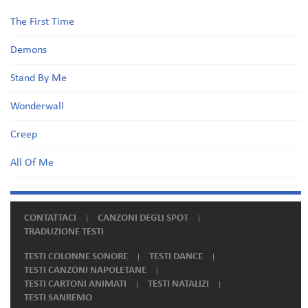
The First Time
Demons
Stand By Me
Wonderwall
Creep
All Of Me
CONTATTACI
CANZONI DEGLI SPOT
TRADUZIONE TESTI
TESTI COLONNE SONORE
TESTI DANCE
TESTI CANZONI NAPOLETANE
TESTI CARTONI ANIMATI
TESTI NATALIZI
TESTI SANREMO