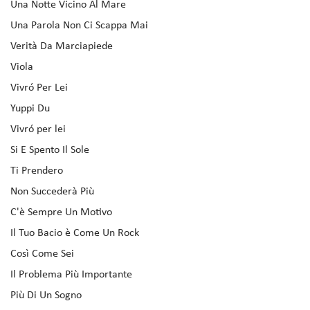
Una Notte Vicino Al Mare
Una Parola Non Ci Scappa Mai
Verità Da Marciapiede
Viola
Vivró Per Lei
Yuppi Du
Vivró per lei
Si E Spento Il Sole
Ti Prendero
Non Succederà Più
C'è Sempre Un Motivo
Il Tuo Bacio è Come Un Rock
Così Come Sei
Il Problema Più Importante
Più Di Un Sogno