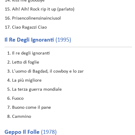
Kiss me goodbye
Aih! Aih! Rock rip it up (parlato)
Prisencolinensinainciusol
Ciao Ragazzi Ciao
Il Re Degli Ignoranti
(1995)
Il re degli ignoranti
Letto di foglie
L'uomo di Bagdad, il cowboy e lo zar
La più migliore
La terza guerra mondiale
Fuoco
Buono come il pane
Cammino
Geppo Il Folle
(1978)