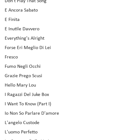
Don't Play That Song
E Ancora Sabato
E Finita
E Inutile Davvero
Everything's Alright
Forse Eri Meglio Di Lei
Fresco
Fumo Negli Occhi
Grazie Prego Scusi
Hello Mary Lou
I Ragazzi Del Juke Box
I Want To Know (Part I)
Io Non So Parlare D'amore
L'angelo Custode
L'uomo Perfetto