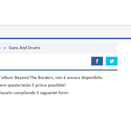
s
>
Guns And Drums
ll'album
Beyond The Borders
, non è ancora disponibile.
re questo testo il prima possibile!
viacelo compilando il seguente form: