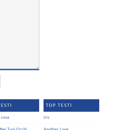
TESTI
TOP TESTI
a cosa
Iris
Nei Tuoi Occhi
Another Love