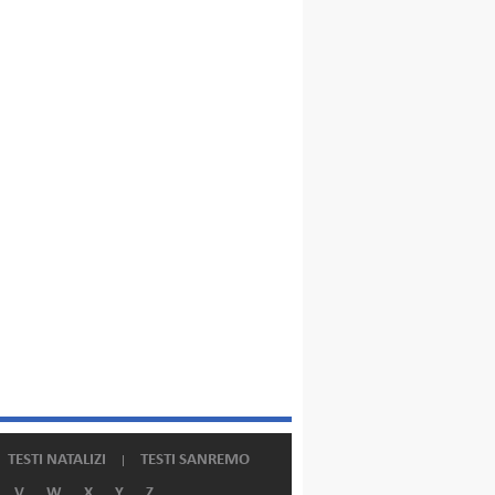
TESTI NATALIZI
TESTI SANREMO
V
W
X
Y
Z