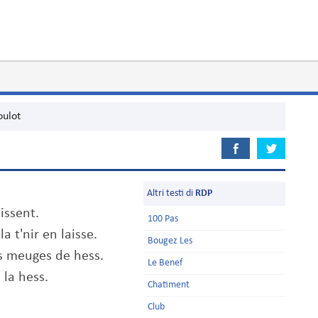
oulot
Altri testi di
RDP
aissent.
100 Pas
a t'nir en laisse.
Bougez Les
is meuges de hess.
Le Benef
s la hess.
Chatiment
Club