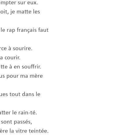
ompter sur eux.
toit, je matte les
le rap français faut
rce à sourire.
va courir.
itte à en souffrir.
us pour ma mère
ues tout dans le
atter le rain-té.
 sont passés,
ière la vitre teintée.