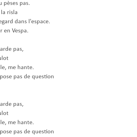
tu pèses pas.
la risla
 regard dans l'espace.
er en Vespa.
tarde pas,
oulot
olle, me hante.
e pose pas de question
tarde pas,
oulot
olle, me hante.
e pose pas de question