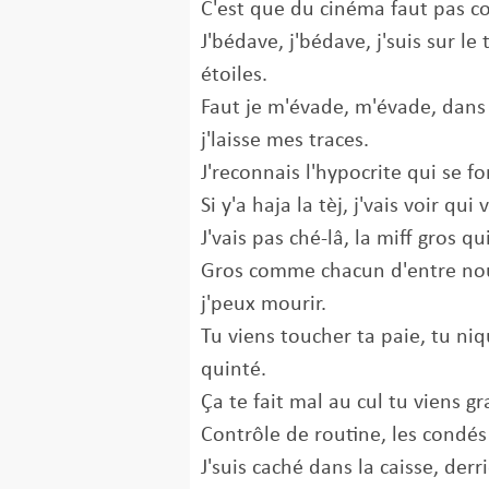
C'est que du cinéma faut pas c
J'bédave, j'bédave, j'suis sur le 
étoiles.
Faut je m'évade, m'évade, dans 
j'laisse mes traces.
J'reconnais l'hypocrite qui se fo
Si y'a haja la tèj, j'vais voir qui 
J'vais pas ché-lâ, la miff gros qu
Gros comme chacun d'entre no
j'peux mourir.
Tu viens toucher ta paie, tu niq
quinté.
Ça te fait mal au cul tu viens gr
Contrôle de routine, les condés
J'suis caché dans la caisse, derr