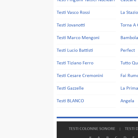
Testi Pinguini Tattici Nucleari
Cascare 
Testi Vasco Rossi
La Stazi
Testi Jovanotti
Torna A 
Testi Marco Mengoni
Bambol
Testi Lucio Battisti
Perfect
Testi Tiziano Ferro
Tutto Qu
Testi Cesare Cremonini
Fai Rum
Testi Gazzelle
La Prima
Testi BLANCO
Angela
TESTI COLONNE SONORE
TESTI 