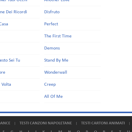
Nei Tuoi Occhi
Another Love
one Dei Ricordi
Disfruto
Casa
Perfect
a
The First Time
Demons
esto Sei Tu
Stand By Me
ore
Wonderwall
 Volta
Creep
All Of Me
DANCE
TESTI CANZONI NAPOLETANE
TESTI CARTONI ANIMATI