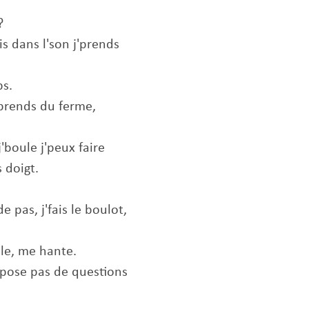
d?
uis dans l'son j'prends
ps.
 prends du ferme,
'boule j'peux faire
s doigt.
 pas, j'fais le boulot,
olle, me hante.
e pose pas de questions