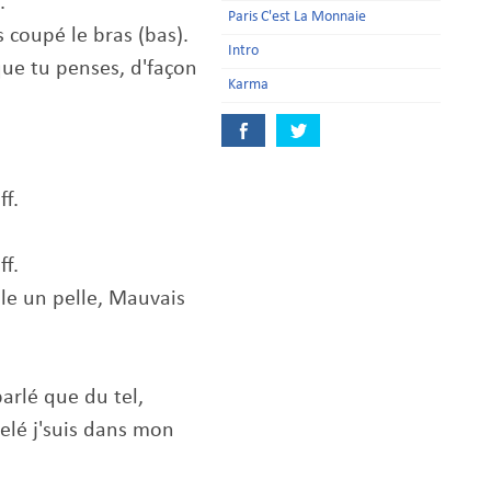
s.
Paris C'est La Monnaie
s coupé le bras (bas).
Intro
 que tu penses, d'façon
Karma
aff.
aff.
le un pelle, Mauvais
 parlé que du tel,
elé j'suis dans mon