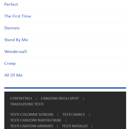
Perfect
The First Time
Demons
Stand By Me
Wonderwall
Creep
All Of Me
CONTATTACI
CANZONI DEGLI SPOT
TRADUZIONE TESTI
TESTI COLONNE SONORE
TESTI DANCE
TESTI CANZONI NAPOLETANE
TESTI CARTONI ANIMATI
TESTI NATALIZI