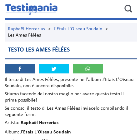
Raphaël Herrerias
>
J'Etais L'Oiseau Soudain
>
Les Ames Fêlées
TESTO LES AMES FÊLÉES
Il testo di
Les Ames Fêlées
, presente nell'album
J'Etais L'Oiseau
Soudain
, non è ancora disponibile.
Stiamo facendo del nostro meglio per avere questo testo il
prima possibile!
Se conosci il testo di Les Ames Fêlées inviacelo compilando il
seguente form:
Artista:
Raphaël Herrerias
Album:
J'Etais L'Oiseau Soudain