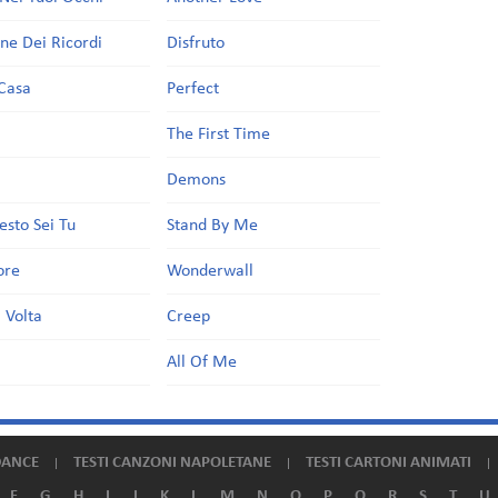
one Dei Ricordi
Disfruto
Casa
Perfect
a
The First Time
Demons
esto Sei Tu
Stand By Me
ore
Wonderwall
 Volta
Creep
All Of Me
DANCE
TESTI CANZONI NAPOLETANE
TESTI CARTONI ANIMATI
F
G
H
I
J
K
L
M
N
O
P
Q
R
S
T
U