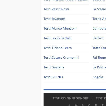
Testi Vasco Rossi
La Stazi
Testi Jovanotti
Torna A 
Testi Marco Mengoni
Bambol
Testi Lucio Battisti
Perfect
Testi Tiziano Ferro
Tutto Qu
Testi Cesare Cremonini
Fai Rum
Testi Gazzelle
La Prima
Testi BLANCO
Angela
TESTI COLONNE SONORE
TESTI 
#
A
B
C
D
E