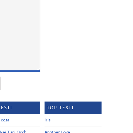
TESTI
TOP TESTI
a cosa
Iris
Nei Tuoi Occhi
Another Love