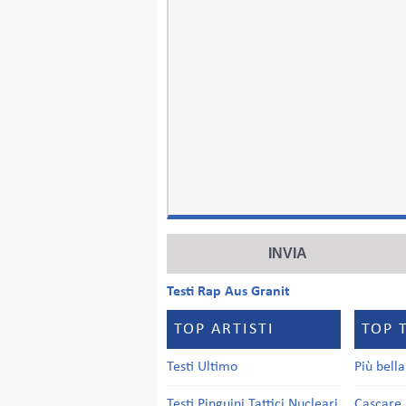
Testi Rap Aus Granit
TOP ARTISTI
TOP 
Testi Ultimo
Più bell
Testi Pinguini Tattici Nucleari
Cascare 