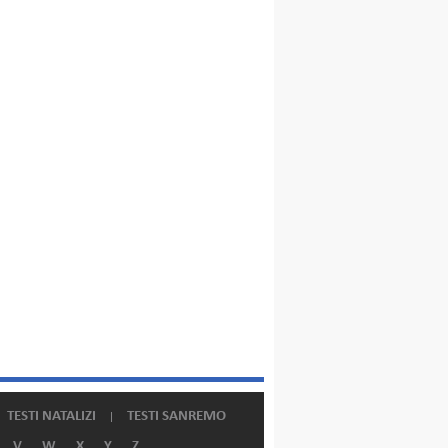
TESTI NATALIZI
TESTI SANREMO
V
W
X
Y
Z