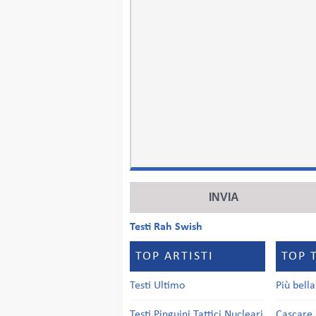
Testi Rah Swish
TOP ARTISTI
TOP 
Testi Ultimo
Più bell
Testi Pinguini Tattici Nucleari
Cascare 