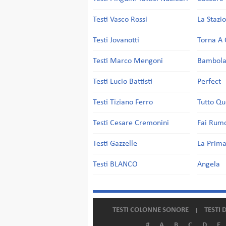
Testi Vasco Rossi
La Stazi
Testi Jovanotti
Torna A 
Testi Marco Mengoni
Bambol
Testi Lucio Battisti
Perfect
Testi Tiziano Ferro
Tutto Qu
Testi Cesare Cremonini
Fai Rum
Testi Gazzelle
La Prima
Testi BLANCO
Angela
TESTI COLONNE SONORE
TESTI 
#
A
B
C
D
E