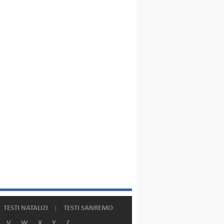
TESTI NATALIZI
TESTI SANREMO
V
W
X
Y
Z