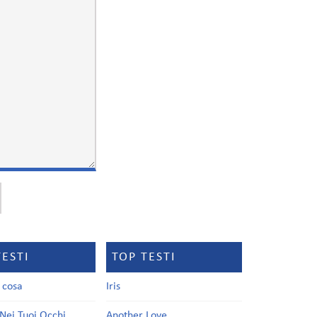
TESTI
TOP TESTI
a cosa
Iris
Nei Tuoi Occhi
Another Love