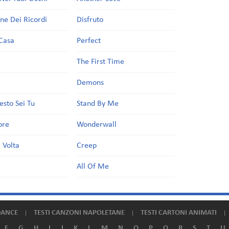
one Dei Ricordi
Disfruto
Casa
Perfect
a
The First Time
Demons
esto Sei Tu
Stand By Me
ore
Wonderwall
 Volta
Creep
All Of Me
DANCE
TESTI CANZONI NAPOLETANE
TESTI CARTONI ANIMATI
F
G
H
I
J
K
L
M
N
O
P
Q
R
S
T
U