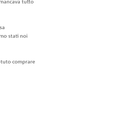
 mancava tutto
sa
mo stati noi
otuto comprare