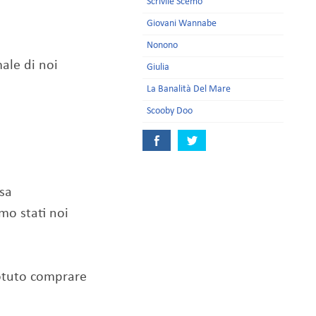
Scrivile Scemo
Giovani Wannabe
Nonono
ale di noi
Giulia
La Banalità Del Mare
Scooby Doo
sa
mo stati noi
otuto comprare