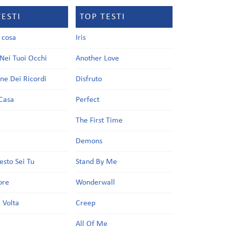
TESTI
TOP TESTI
a cosa
Iris
Nei Tuoi Occhi
Another Love
one Dei Ricordi
Disfruto
Casa
Perfect
a
The First Time
Demons
esto Sei Tu
Stand By Me
ore
Wonderwall
 Volta
Creep
All Of Me