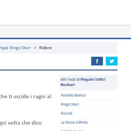
'Hype Ringo Starr
>
Ridere
Altri testi di
Pinguini Tattici
Nucleari
Pastello Bianco
he ti uccide i ragni al
Ringo Starr
Ricordi
gni volta che dico
La Storia Infinita