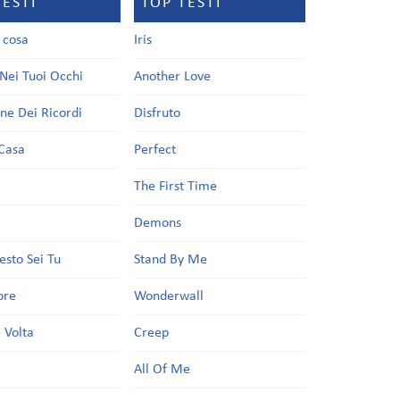
TESTI
TOP TESTI
a cosa
Iris
Nei Tuoi Occhi
Another Love
one Dei Ricordi
Disfruto
Casa
Perfect
a
The First Time
Demons
esto Sei Tu
Stand By Me
ore
Wonderwall
 Volta
Creep
All Of Me