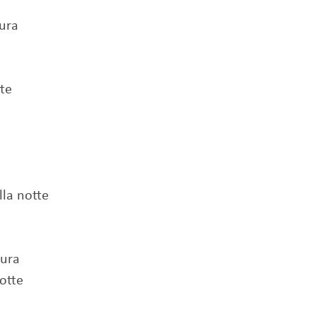
aura
te
lla notte
cura
otte