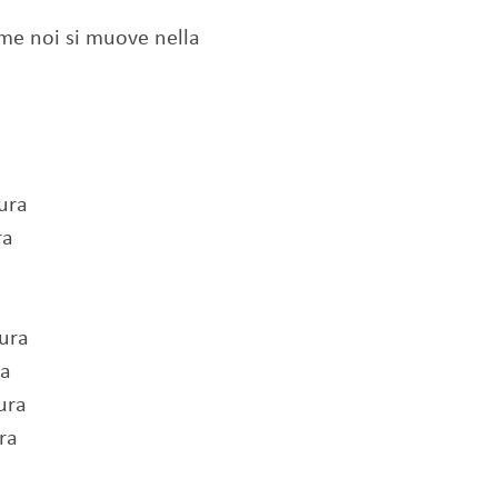
ome noi si muove nella
aura
ra
aura
ra
ura
ra