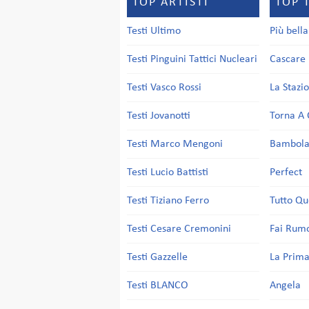
TOP ARTISTI
TOP 
Testi Ultimo
Più bell
Testi Pinguini Tattici Nucleari
Cascare 
Testi Vasco Rossi
La Stazi
Testi Jovanotti
Torna A 
Testi Marco Mengoni
Bambol
Testi Lucio Battisti
Perfect
Testi Tiziano Ferro
Tutto Qu
Testi Cesare Cremonini
Fai Rum
Testi Gazzelle
La Prima
Testi BLANCO
Angela