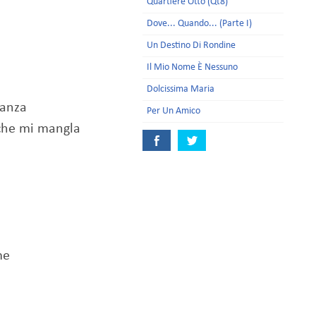
Quartiere Otto (Qt8)
Dove... Quando... (Parte I)
Un Destino Di Rondine
Il Mio Nome È Nessuno
Dolcissima Maria
tanza
Per Un Amico
 che mi mangla
me