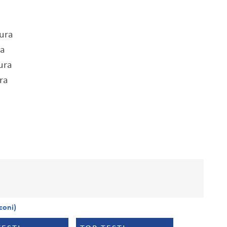
aura
ra
ura
ra
coni)