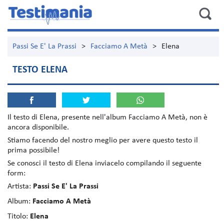
Passi Se E' La Prassi
>
Facciamo A Metà
>
Elena
TESTO ELENA
Il testo di
Elena
, presente nell'album
Facciamo A Metà
, non è
ancora disponibile.
Stiamo facendo del nostro meglio per avere questo testo il
prima possibile!
Se conosci il testo di Elena inviacelo compilando il seguente
form:
Artista:
Passi Se E' La Prassi
Album:
Facciamo A Metà
Titolo:
Elena