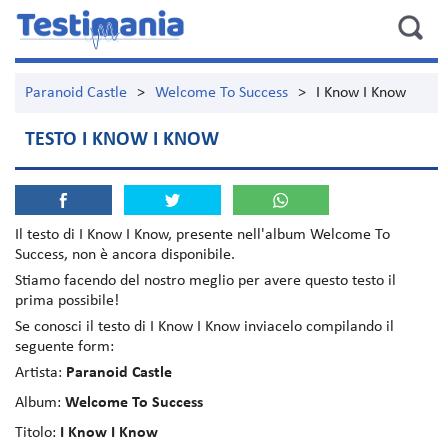
Paranoid Castle
>
Welcome To Success
>
I Know I Know
TESTO I KNOW I KNOW
Il testo di
I Know I Know
, presente nell'album
Welcome To
Success
, non è ancora disponibile.
Stiamo facendo del nostro meglio per avere questo testo il
prima possibile!
Se conosci il testo di I Know I Know inviacelo compilando il
seguente form:
Artista:
Paranoid Castle
Album:
Welcome To Success
Titolo:
I Know I Know