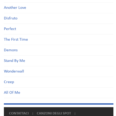
Another Love
Disfruto
Perfect
The First Time
Demons
Stand By Me
Wonderwall
Creep
All Of Me
CONTATTACI
CANZONI DEGLI SPOT