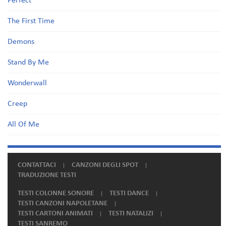
Perfect
The First Time
Demons
Stand By Me
Wonderwall
Creep
All Of Me
CONTATTACI
CANZONI DEGLI SPOT
TRADUZIONE TESTI
TESTI COLONNE SONORE
TESTI DANCE
TESTI CANZONI NAPOLETANE
TESTI CARTONI ANIMATI
TESTI NATALIZI
TESTI SANREMO