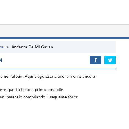
ra
>
Andanza De Mi Gavan
N
te nell'album
Aquí Llegó Esta Llanera
, non è ancora
re questo testo il prima possibile!
van inviacelo compilando il seguente form: