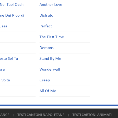
Nei Tuoi Occhi
Another Love
one Dei Ricordi
Disfruto
Casa
Perfect
a
The First Time
Demons
esto Sei Tu
Stand By Me
ore
Wonderwall
 Volta
Creep
All Of Me
DANCE
TESTI CANZONI NAPOLETANE
TESTI CARTONI ANIMATI