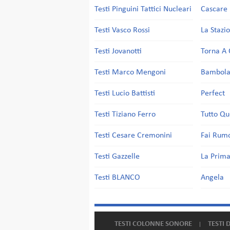
Testi Pinguini Tattici Nucleari
Cascare 
Testi Vasco Rossi
La Stazi
Testi Jovanotti
Torna A 
Testi Marco Mengoni
Bambol
Testi Lucio Battisti
Perfect
Testi Tiziano Ferro
Tutto Qu
Testi Cesare Cremonini
Fai Rum
Testi Gazzelle
La Prima
Testi BLANCO
Angela
TESTI COLONNE SONORE
TESTI 