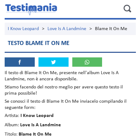
I Know Leopard
>
Love Is A Landmine
>
Blame It On Me
TESTO BLAME IT ON ME
Il testo di
Blame It On Me
, presente nell'album
Love Is A
Landmine
, non è ancora disponibile.
Stiamo facendo del nostro meglio per avere questo testo il
prima possibile!
Se conosci il testo di Blame It On Me inviacelo compilando il
seguente form:
Artista:
I Know Leopard
Album:
Love Is A Landmine
Titolo:
Blame It On Me