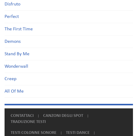
Disfruto
Perfect
The First Time
Demons
Stand By Me
Wonderwall
Creep
All Of Me
CONTATTACI
CANZONI DEGLI SPOT
TRADUZIONE TESTI
TESTI COLONNE SONORE
TESTI DANCE