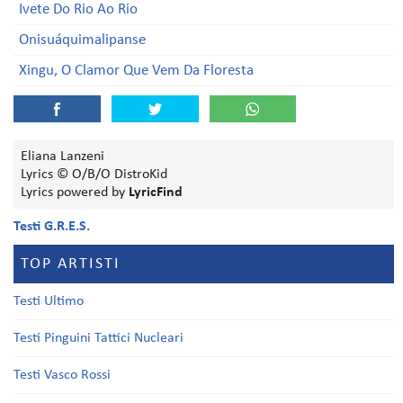
Ivete Do Rio Ao Rio
Onisuáquimalipanse
Xingu, O Clamor Que Vem Da Floresta
Eliana Lanzeni
Lyrics © O/B/O DistroKid
Lyrics powered by
LyricFind
Testi G.R.E.S.
TOP ARTISTI
Testi Ultimo
Testi Pinguini Tattici Nucleari
Testi Vasco Rossi