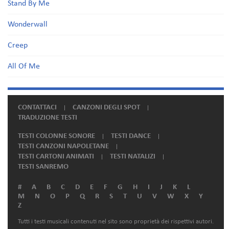
Stand By Me
Wonderwall
Creep
All Of Me
CONTATTACI
CANZONI DEGLI SPOT
TRADUZIONE TESTI
TESTI COLONNE SONORE
TESTI DANCE
TESTI CANZONI NAPOLETANE
TESTI CARTONI ANIMATI
TESTI NATALIZI
TESTI SANREMO
#
A
B
C
D
E
F
G
H
I
J
K
L
M
N
O
P
Q
R
S
T
U
V
W
X
Y
Z
Tutti i testi musicali contenuti nel sito sono proprietà dei rispettivi autori.