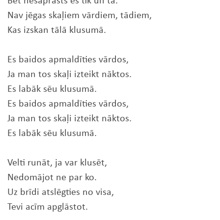
Bet nesaprasts es tik un tā.
Nav jēgas skaļiem vārdiem, tādiem,
Kas izskan tālā klusumā.
Es baidos apmaldīties vārdos,
Ja man tos skaļi izteikt nāktos.
Es labāk sēu klusumā.
Es baidos apmaldīties vārdos,
Ja man tos skaļi izteikt nāktos.
Es labāk sēu klusumā.
Velti runāt, ja var klusēt,
Nedomājot ne par ko.
Uz brīdi atslēgties no visa,
Tevi acīm apglāstot.