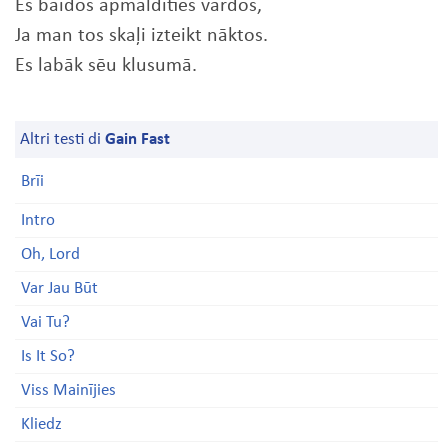
Es baidos apmaldīties vārdos,
Ja man tos skaļi izteikt nāktos.
Es labāk sēu klusumā.
Altri testi di
Gain Fast
Brīi
Intro
Oh, Lord
Var Jau Būt
Vai Tu?
Is It So?
Viss Mainījies
Kliedz