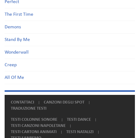
Perfect
The First Time
Demons
Stand By Me
Wonderwall
Creep
All Of Me
CONTATTACI
CANZONI DEGLI SPOT
TRADUZIONE TESTI
TESTI COLONNE SONORE
TESTI DANCE
TESTI CANZONI NAPOLETANE
TESTI CARTONI ANIMATI
TESTI NATALIZI