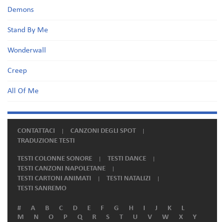
Demons
Stand By Me
Wonderwall
Creep
All Of Me
CONTATTACI
CANZONI DEGLI SPOT
TRADUZIONE TESTI
TESTI COLONNE SONORE
TESTI DANCE
TESTI CANZONI NAPOLETANE
TESTI CARTONI ANIMATI
TESTI NATALIZI
TESTI SANREMO
#
A
B
C
D
E
F
G
H
I
J
K
L
M
N
O
P
Q
R
S
T
U
V
W
X
Y