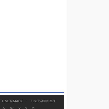
TESTI NATALIZI
TESTI SANREMO
V
W
X
Y
Z