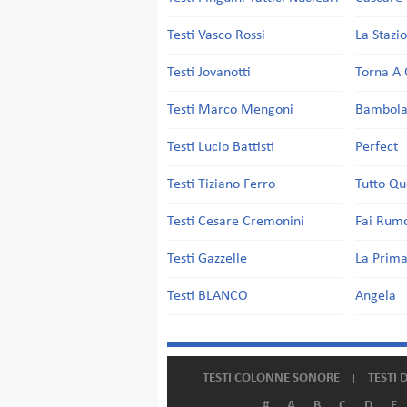
Testi Vasco Rossi
La Stazi
Testi Jovanotti
Torna A 
Testi Marco Mengoni
Bambol
Testi Lucio Battisti
Perfect
Testi Tiziano Ferro
Tutto Qu
Testi Cesare Cremonini
Fai Rum
Testi Gazzelle
La Prima
Testi BLANCO
Angela
TESTI COLONNE SONORE
TESTI 
#
A
B
C
D
E