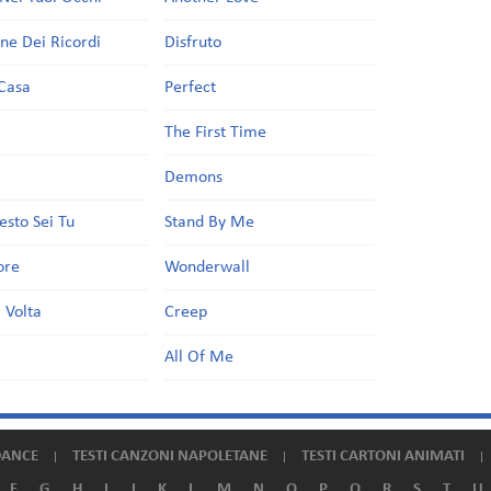
one Dei Ricordi
Disfruto
Casa
Perfect
a
The First Time
Demons
esto Sei Tu
Stand By Me
ore
Wonderwall
 Volta
Creep
All Of Me
DANCE
TESTI CANZONI NAPOLETANE
TESTI CARTONI ANIMATI
F
G
H
I
J
K
L
M
N
O
P
Q
R
S
T
U