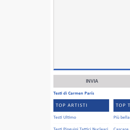
Testi di Carmen París
TOP ARTISTI
TOP 
Testi Ultimo
Più bell
Testi Pinguini Tattici Nucleari
Cascare 