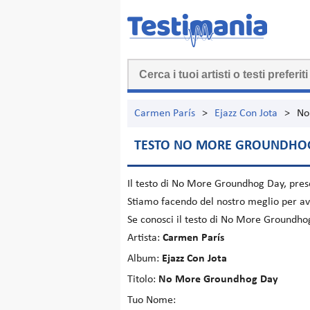
Carmen París
>
Ejazz Con Jota
>
No
TESTO NO MORE GROUNDHO
Il testo di
No More Groundhog Day
, pre
Stiamo facendo del nostro meglio per ave
Se conosci il testo di No More Groundho
Artista:
Carmen París
Album:
Ejazz Con Jota
Titolo:
No More Groundhog Day
Tuo Nome: