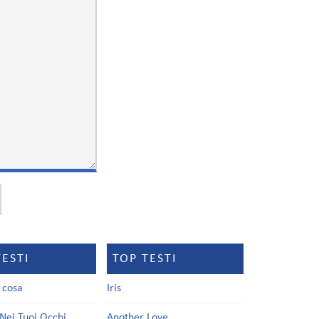
TESTI
TOP TESTI
a cosa
Iris
Nei Tuoi Occhi
Another Love