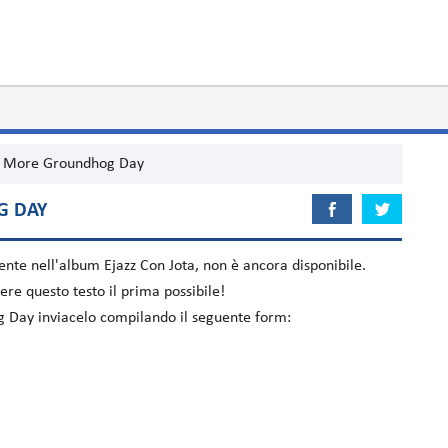
 More Groundhog Day
G DAY
sente nell'album
Ejazz Con Jota
, non è ancora disponibile.
re questo testo il prima possibile!
g Day inviacelo compilando il seguente form: