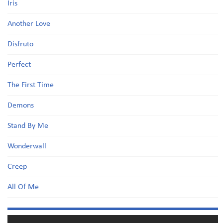
Iris
Another Love
Disfruto
Perfect
The First Time
Demons
Stand By Me
Wonderwall
Creep
All Of Me