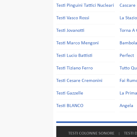
Testi Pinguini Tattici Nucleari
Cascare 
Testi Vasco Rossi
La Stazi
Testi Jovanotti
Torna A 
Testi Marco Mengoni
Bambol
Testi Lucio Battisti
Perfect
Testi Tiziano Ferro
Tutto Qu
Testi Cesare Cremonini
Fai Rum
Testi Gazzelle
La Prima
Testi BLANCO
Angela
TESTI COLONNE SONORE
TESTI 