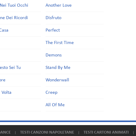
Nei Tuoi Occhi
Another Love
one Dei Ricordi
Disfruto
Casa
Perfect
a
The First Time
Demons
esto Sei Tu
Stand By Me
ore
Wonderwall
 Volta
Creep
All Of Me
DANCE
TESTI CANZONI NAPOLETANE
TESTI CARTONI ANIMATI