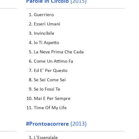
Parole In Circolo
(2015)
Guerriero
Esseri Umani
Invincibile
Io Ti Aspetto
La Neve Prima Che Cada
Come Un Attimo Fa
Ed E' Per Questo
Se Sei Come Sei
Se Io Fossi Te
Mai E Per Sempre
Time Of My Life
#Prontoacorrere
(2013)
L'Essenziale