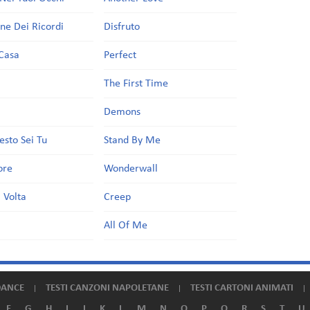
one Dei Ricordi
Disfruto
Casa
Perfect
a
The First Time
Demons
esto Sei Tu
Stand By Me
ore
Wonderwall
 Volta
Creep
All Of Me
DANCE
TESTI CANZONI NAPOLETANE
TESTI CARTONI ANIMATI
F
G
H
I
J
K
L
M
N
O
P
Q
R
S
T
U