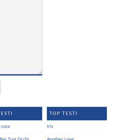
TESTI
TOP TESTI
a cosa
Iris
Nei Tuoi Occhi
Another Love