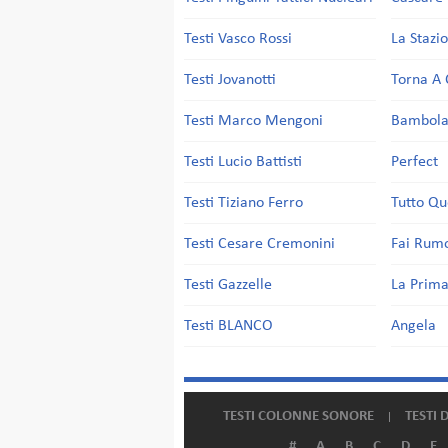
Testi Vasco Rossi
La Stazi
Testi Jovanotti
Torna A 
Testi Marco Mengoni
Bambol
Testi Lucio Battisti
Perfect
Testi Tiziano Ferro
Tutto Qu
Testi Cesare Cremonini
Fai Rum
Testi Gazzelle
La Prima
Testi BLANCO
Angela
TESTI COLONNE SONORE
TESTI 
#
A
B
C
D
E