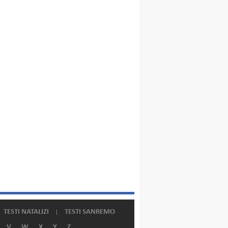
TESTI NATALIZI
TESTI SANREMO
V
W
X
Y
Z