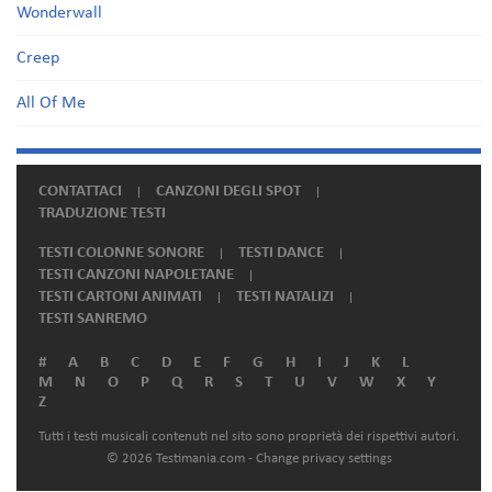
Wonderwall
Creep
All Of Me
CONTATTACI
CANZONI DEGLI SPOT
TRADUZIONE TESTI
TESTI COLONNE SONORE
TESTI DANCE
TESTI CANZONI NAPOLETANE
TESTI CARTONI ANIMATI
TESTI NATALIZI
TESTI SANREMO
#
A
B
C
D
E
F
G
H
I
J
K
L
M
N
O
P
Q
R
S
T
U
V
W
X
Y
Z
Tutti i testi musicali contenuti nel sito sono proprietà dei rispettivi autori.
© 2026 Testimania.com -
Change privacy settings