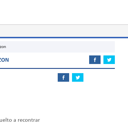
azon
AZON
uelto a recontrar