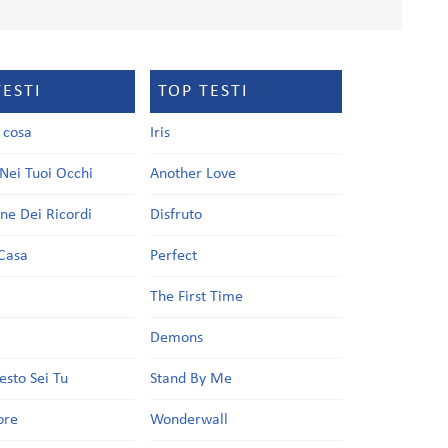
TESTI
TOP TESTI
a cosa
Iris
Nei Tuoi Occhi
Another Love
one Dei Ricordi
Disfruto
Casa
Perfect
a
The First Time
Demons
esto Sei Tu
Stand By Me
ore
Wonderwall