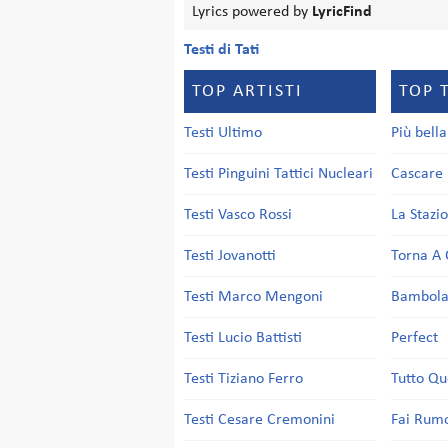
Lyrics powered by
LyricFind
Testi di Tati
TOP ARTISTI
TOP 
Testi Ultimo
Più bell
Testi Pinguini Tattici Nucleari
Cascare 
Testi Vasco Rossi
La Stazi
Testi Jovanotti
Torna A 
Testi Marco Mengoni
Bambol
Testi Lucio Battisti
Perfect
Testi Tiziano Ferro
Tutto Qu
Testi Cesare Cremonini
Fai Rum