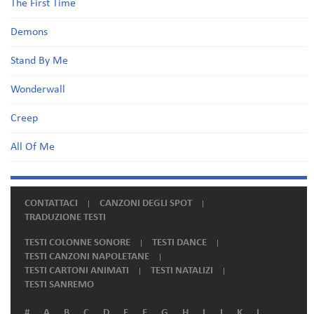
The First Time
Demons
Stand By Me
Wonderwall
Creep
All Of Me
CONTATTACI
CANZONI DEGLI SPOT
TRADUZIONE TESTI
TESTI COLONNE SONORE
TESTI DANCE
TESTI CANZONI NAPOLETANE
TESTI CARTONI ANIMATI
TESTI NATALIZI
TESTI SANREMO
#
A
B
C
D
E
F
G
H
I
J
K
L