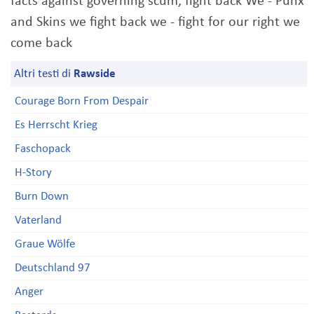
facts against governing scum, fight back We - Punx
and Skins we fight back we - fight for our right we
come back
Altri testi di
Rawside
Courage Born From Despair
Es Herrscht Krieg
Faschopack
H-Story
Burn Down
Vaterland
Graue Wölfe
Deutschland 97
Anger