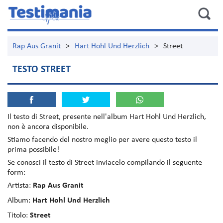
Rap Aus Granit
>
Hart Hohl Und Herzlich
>
Street
TESTO STREET
Il testo di
Street
, presente nell'album
Hart Hohl Und Herzlich
,
non è ancora disponibile.
Stiamo facendo del nostro meglio per avere questo testo il
prima possibile!
Se conosci il testo di Street inviacelo compilando il seguente
form:
Artista:
Rap Aus Granit
Album:
Hart Hohl Und Herzlich
Titolo:
Street