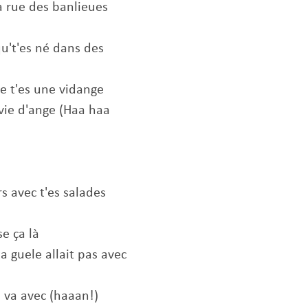
'la rue des banlieues
u't'es né dans des
de t'es une vidange
vie d'ange (Haa haa
rs avec t'es salades
se ça là
a guele allait pas avec
 va avec (haaan!)