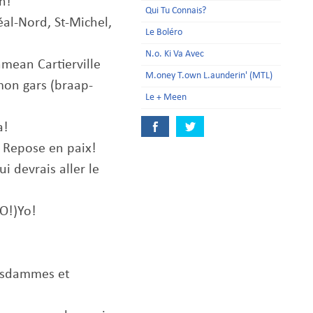
n!
Qui Tu Connais?
éal-Nord, St-Michel,
Le Boléro
N.o. Ki Va Avec
mean Cartierville
M.oney T.own L.aunderin' (MTL)
mon gars (braap-
Le + Meen
a!
 Repose en paix!
ui devrais aller le
O!)Yo!
esdammes et