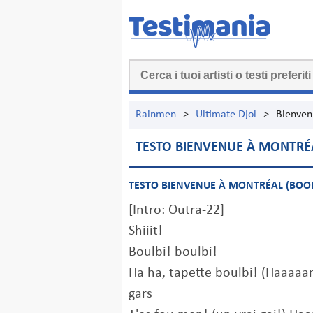
Rainmen
>
Ultimate Djol
>
Bienven
TESTO BIENVENUE À MONTRÉA
TESTO BIENVENUE À MONTRÉAL (BOOB
[Intro: Outra-22]
Shiiit!
Boulbi! boulbi!
Ha ha, tapette boulbi! (Haaaaa
gars