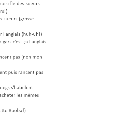
hoisi Île-des-soeurs
rs!)
es sueurs (grosse
 l'anglais (huh-uh!)
gars c'est ça l'anglais
dancent pas (non mon
rgent puis rancent pas
nègs s'habillent
er acheter les mêmes
pette Booba!)