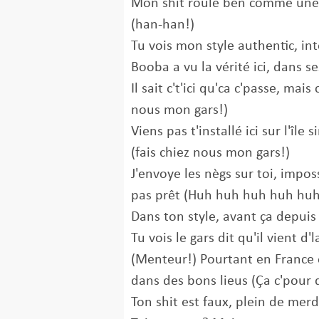
Mon shit roule ben comme une 
(han-han!)
Tu vois mon style authentic, intè
Booba a vu la vérité ici, dans 
Il sait c't'ici qu'ca c'passe, mai
nous mon gars!)
Viens pas t'installé ici sur l'île 
(fais chiez nous mon gars!)
J'envoye les nègs sur toi, imposs
pas prêt (Huh huh huh huh huh
Dans ton style, avant ça depuis 
Tu vois le gars dit qu'il vient d
(Menteur!) Pourtant en France o
dans des bons lieus (Ça c'pour d
Ton shit est faux, plein de mer