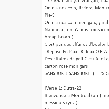
T'es fou men! (un vrai gai!) Haa
On n'a nos coin, Rivière, Montr
Pie-9
On n'a nos coin mon gars, y'nah
Nahmean, on n'a nos coins ici 
braap-braap!)
C'est pas des affaires d'boulbi l
"Repose En Paix" B deux O B-A!
Des affaires de gai! C'est à toi q
carton rose mon gars
SANS JOKE! SANS JOKE! (LET'S G
[Verse 1: Outra-22]
Bienvenue à Montréal (uh!) m
messieurs (yes!)