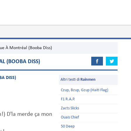
ue À Montréal (Booba Diss)
L (BOOBA DISS)
A DISS)
Altri testi di
Rainmen
Czup, Bzup, Gzup (Haiti Flag)
F1 R.A.P.
Zacts Slicks
n!) D'la merde ça mon
Ouais Chief
50 Deep