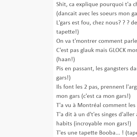
Shit, ca explique pourquoi t'a c
(dancait avec les soeurs mon ga
L'gars est fou, chez nous? ? ? d
tapette!)
On va t'montrer comment parler
C'est pas glauk mais GLOCK mon 
(haan!)
Pis en passant, les gangsters 
gars!)
Ils font les 2 pas, prennent l'a
mon gars (c'est ca mon gars!)
T'a vu à Montréal comment les 
T'a dit à un d't'es singes d'all
habits (incroyable mon gars!)
T'es une tapette Booba... ! (ta