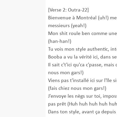
[Verse 2: Outra-22]
Bienvenue à Montréal (uh!) m
messieurs (yeah!)
Mon shit roule ben comme une 
(han-han!)
Tu vois mon style authentic, intè
Booba a vu la vérité ici, dans 
Il sait c't'ici qu'ca c'passe, mai
nous mon gars!)
Viens pas t'installé ici sur l'île 
(fais chiez nous mon gars!)
J'envoye les nègs sur toi, imposs
pas prêt (Huh huh huh huh huh
Dans ton style, avant ça depuis 