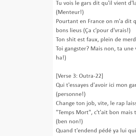
Tu vois le gars dit qu'il vient d
(Menteur!)
Pourtant en France on m'a dit q
bons lieus (Ça c'pour d'vrais!)
Ton shit est faux, plein de mer
Toi gangster? Mais non, ta une 
ha!)
[Verse 3: Outra-22]
Qui t'essayes d'avoir ici mon ga
(personne!)
Change ton job, vite, le rap lais
"Temps Mort", c't'ait bon mais t
(ben non!)
Quand t'endend pédé ya lui qui