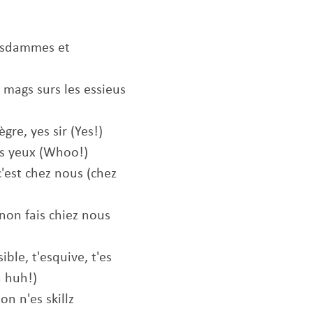
esdammes et
mags surs les essieus
gre, yes sir (Yes!)
ses yeux (Whoo!)
s c'est chez nous (chez
sinon fais chiez nous
ible, t'esquive, t'es
 huh!)
on n'es skillz