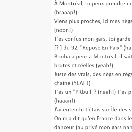
À Montréal, tu peux prendre u
(braaap!)
Viens plus proches, ici mes nèg
(noon!)
T'es confus mon gars, toi garde
[? ] du 92, "Repose En Paix" (h
Booba a peur à Montréal, il sait
brutes et réelles (yeah!)
Juste des vrais, des nègs en règs
chaîne (YEAH!)
T'es un "Pitbull"? (naah!) T'es 
(haaan!)
J'ai entendu t'étais sur Île-des-
On m'a dit qu'en France dans les
danceur (au privé mon gars na