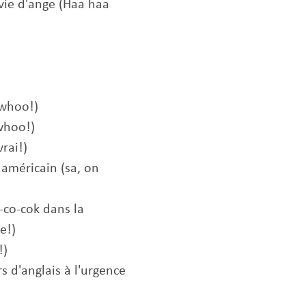
vie d'ange (Haa haa
whoo!)
whoo!)
rai!)
 américain (sa, on
-co-cok dans la
e!)
!)
s d'anglais à l'urgence