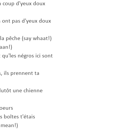
n coup d'yeux doux
s ont pas d'yeux doux
 la pêche (say whaat!)
aaan!)
 qu'les négros ici sont
, ils prennent ta
plutôt une chienne
soeurs
 boîtes t'étais
hmean!)