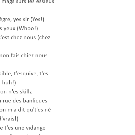
mags surs les essieus
gre, yes sir (Yes!)
ses yeux (Whoo!)
s c'est chez nous (chez
sinon fais chiez nous
ible, t'esquive, t'es
 huh!)
on n'es skillz
'la rue des banlieues
n m'a dit qu't'es né
'vrais!)
de t'es une vidange