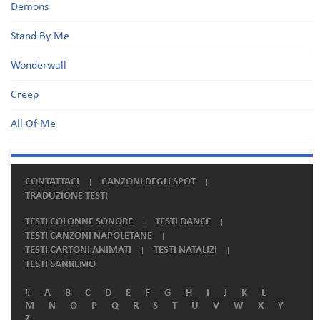
Demons
Stand By Me
Wonderwall
Creep
All Of Me
CONTATTACI
CANZONI DEGLI SPOT
TRADUZIONE TESTI
TESTI COLONNE SONORE
TESTI DANCE
TESTI CANZONI NAPOLETANE
TESTI CARTONI ANIMATI
TESTI NATALIZI
TESTI SANREMO
#
A
B
C
D
E
F
G
H
I
J
K
L
M
N
O
P
Q
R
S
T
U
V
W
X
Y
Z