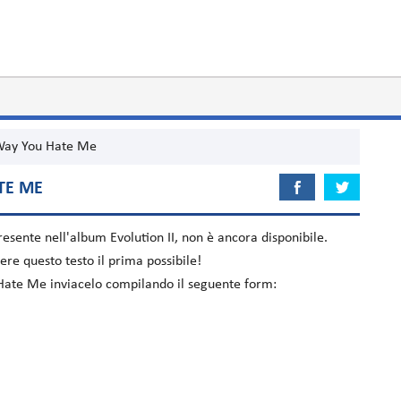
 Way You Hate Me
ATE ME
presente nell'album
Evolution II
, non è ancora disponibile.
re questo testo il prima possibile!
u Hate Me inviacelo compilando il seguente form: