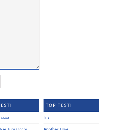
TESTI
TOP TESTI
a cosa
Iris
Nei Tuoi Occhi
Another Love