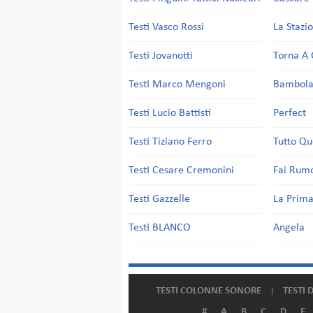
Testi Vasco Rossi
La Stazi
Testi Jovanotti
Torna A 
Testi Marco Mengoni
Bambol
Testi Lucio Battisti
Perfect
Testi Tiziano Ferro
Tutto Qu
Testi Cesare Cremonini
Fai Rum
Testi Gazzelle
La Prima
Testi BLANCO
Angela
TESTI COLONNE SONORE
TESTI 
#
A
B
C
D
E