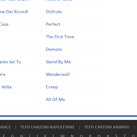
one Dei Ricordi
Disfruto
Casa
Perfect
a
The First Time
Demons
esto Sei Tu
Stand By Me
ore
Wonderwall
 Volta
Creep
All Of Me
DANCE
TESTI CANZONI NAPOLETANE
TESTI CARTONI ANIMATI
F
G
H
I
J
K
L
M
N
O
P
Q
R
S
T
U