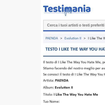
PAENDA
>
Evolution II
>
I Like The
TESTO I LIKE THE WAY YOU H
Il testo di
I Like The Way You Hate Me
, 
Stiamo facendo del nostro meglio per ave
Se conosci il testo di I Like The Way Yo
Artista:
PAENDA
Album:
Evolution II
Titolo:
I Like The Way You Hate Me
Tuo Nome: