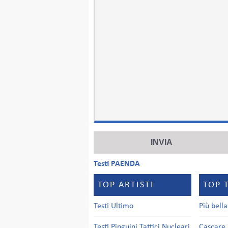
Testi PAENDA
TOP ARTISTI
TOP 
Testi Ultimo
Più bell
Testi Pinguini Tattici Nucleari
Cascare 