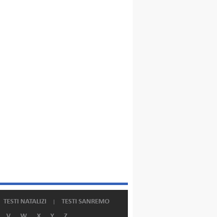
TESTI NATALIZI
TESTI SANREMO
V
W
X
Y
Z