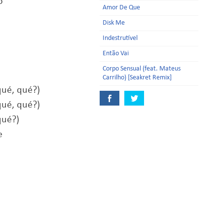
o
Amor De Que
Disk Me
Indestrutível
Então Vai
Corpo Sensual (feat. Mateus
Carrilho) [Seakret Remix]
 qué, qué?)
 qué, qué?)
qué?)
e