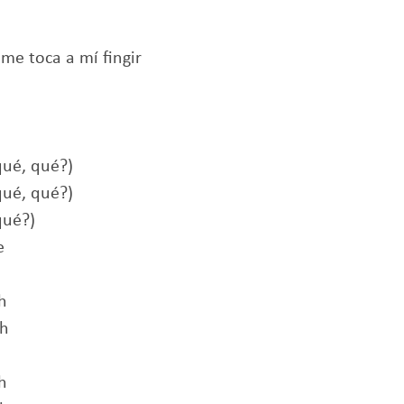
me toca a mí fingir
 qué, qué?)
 qué, qué?)
qué?)
e
h
ah
h