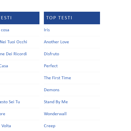
TESTI
TOP TESTI
a cosa
Iris
Nei Tuoi Occhi
Another Love
one Dei Ricordi
Disfruto
Casa
Perfect
a
The First Time
Demons
esto Sei Tu
Stand By Me
ore
Wonderwall
 Volta
Creep