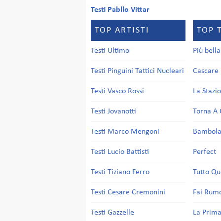
Testi Pabllo Vittar
TOP ARTISTI
TOP 
Testi Ultimo
Più bell
Testi Pinguini Tattici Nucleari
Cascare 
Testi Vasco Rossi
La Stazi
Testi Jovanotti
Torna A 
Testi Marco Mengoni
Bambol
Testi Lucio Battisti
Perfect
Testi Tiziano Ferro
Tutto Qu
Testi Cesare Cremonini
Fai Rum
Testi Gazzelle
La Prima