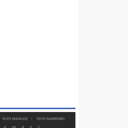
TESTI NATALIZI
TESTI SANREMO
V
W
X
Y
Z