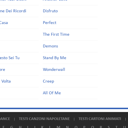
one Dei Ricordi
Disfruto
Casa
Perfect
a
The First Time
Demons
esto Sei Tu
Stand By Me
ore
Wonderwall
 Volta
Creep
All Of Me
DANCE
TESTI CANZONI NAPOLETANE
TESTI CARTONI ANIMATI
F
G
H
I
J
K
L
M
N
O
P
Q
R
S
T
U