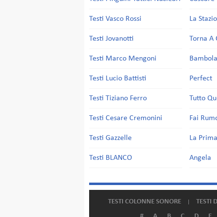
Testi Vasco Rossi
La Stazi
Testi Jovanotti
Torna A 
Testi Marco Mengoni
Bambol
Testi Lucio Battisti
Perfect
Testi Tiziano Ferro
Tutto Qu
Testi Cesare Cremonini
Fai Rum
Testi Gazzelle
La Prima
Testi BLANCO
Angela
TESTI COLONNE SONORE
TESTI 
#
A
B
C
D
E