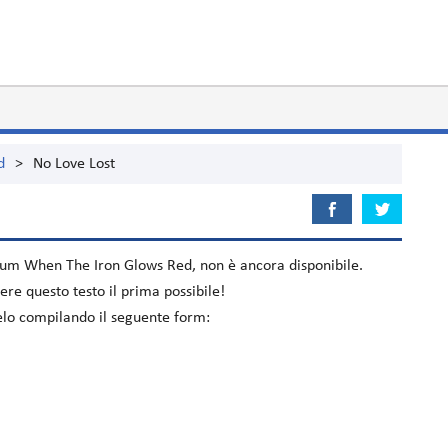
d
>
No Love Lost
lbum
When The Iron Glows Red
, non è ancora disponibile.
re questo testo il prima possibile!
celo compilando il seguente form: