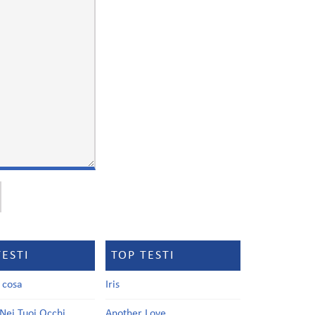
TESTI
TOP TESTI
a cosa
Iris
Nei Tuoi Occhi
Another Love