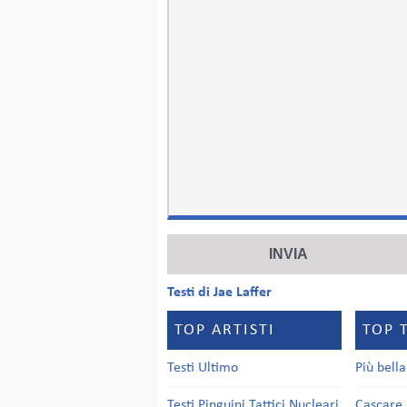
Testi di Jae Laffer
TOP ARTISTI
TOP 
Testi Ultimo
Più bell
Testi Pinguini Tattici Nucleari
Cascare 